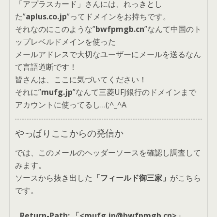
「アプラスカード」さんには、れっきとし
た”
aplus.co.jp
”ってドメインをお持ちです。
それなのにこのような”
bwfpmgb.cn
”なんて中国のト
ップレベルドメインを使った
メールアドレスで大切なユーザーにメールを送るなん
て言語道断です！
皆さんは、ここに気づいてください！
それに”
mufg.jp
”なんて三菱UFJ銀行のドメインまで
アカウントに使ってるし…(;^_^A
やっぱりここからの発信か
では、このメールのヘッダーソースを確認し調査して
みます。
ソースから抜き出した
「フィールド御三家」
がこちら
です。
Return-Path: 「<mufg.jp@bwfpmgb.cn>」