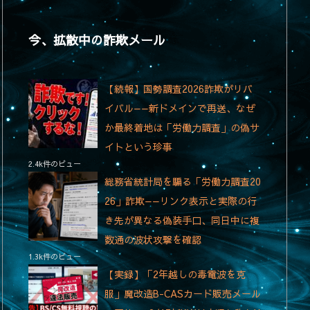
今、拡散中の詐欺メール
【続報】国勢調査2026詐欺がリバ
イバル——新ドメインで再送、なぜ
か最終着地は「労働力調査」の偽サ
イトという珍事
2.4k件のビュー
総務省統計局を騙る「労働力調査20
26」詐欺——リンク表示と実際の行
き先が異なる偽装手口、同日中に複
数通の波状攻撃を確認
1.3k件のビュー
【実録】「2年越しの毒電波を克
服」魔改造B-CASカード販売メール