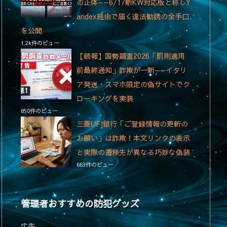
の正体——6/17新KW対応版と称しY
andex経由で届く違法勧誘の全手口
を公開
1.2k件のビュー
【続報】国勢調査2026「罰則適用
前最終通知」詐欺が一新——イタリ
ア発送・スマホ限定の偽サイトでク
ローキングを実装
850件のビュー
三菱UFJ銀行「ご登録情報の更新の
お願い」は詐欺！本文リンクの表示
と実際の遷移先が異なる巧妙な偽装
663件のビュー
管理者おすすめの防犯グッズ
広告