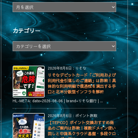
ア
ー
カ
イ
カテゴリー
ブ
カ
テ
ゴ
リ
2026年8月6日
:
りそな
ー
りそなデビットカード「ご利用および
利用代金引落しのご連絡」は詐欺！具
体的な利用明細で信憑性を演出する手
口と北米分散型インフラを解析
HL-META: date=2026-08-06 | brand=りそな銀行 | ...
2026年8月6日
:
ポイント詐欺
【TEPCO】ポイント交換おすすめ商
品のご案内は詐欺！複数ドメイン使い
回しと中国系クラウド基盤・多段クロ