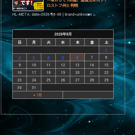
一夜にして100通、送信元はロシア・
ロストフ州と判明
HL-META: date=2026-08-06 | brand=unknown ...
2026年8月
日
月
火
水
木
金
土
1
2
3
4
5
6
7
8
9
10
11
12
13
14
15
16
17
18
19
20
21
22
23
24
25
26
27
28
29
30
31
« 7月