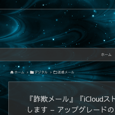
ホーム
ホーム
>
デジタル
>
迷惑メール



『詐欺メール』『iCloud
します – アップグレード