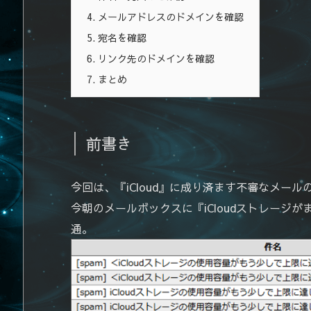
4.
メールアドレスのドメインを確認
5.
宛名を確認
6.
リンク先のドメインを確認
7.
まとめ
前書き
今回は、『iCloud』に成り済ます不審なメー
今朝のメールボックスに『iCloudストレージ
通。