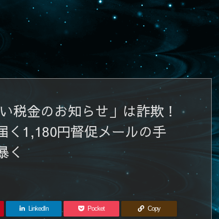
未払い税金のお知らせ」は詐欺！
く1,180円督促メールの手
暴く
LinkedIn
Pocket
Copy