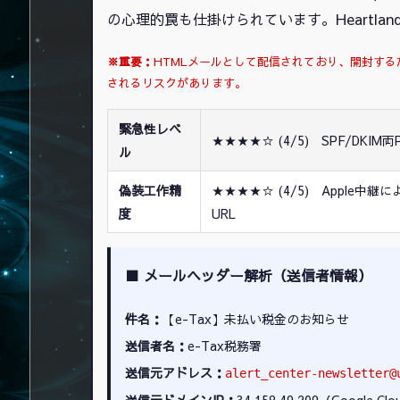
の心理的罠も仕掛けられています。Heartlan
※重要：
HTMLメールとして配信されており、開封す
されるリスクがあります。
緊急性レベ
★★★★☆ (4/5) SPF/DK
ル
偽装工作精
★★★★☆ (4/5) Apple中継
度
URL
■ メールヘッダー解析（送信者情報）
件名：
【e-Tax】未払い税金のお知らせ
送信者名：
e-Tax税務署
送信元アドレス：
alert_center-newsletter@
送信元ドメインIP：
34.158.49.209（Google C