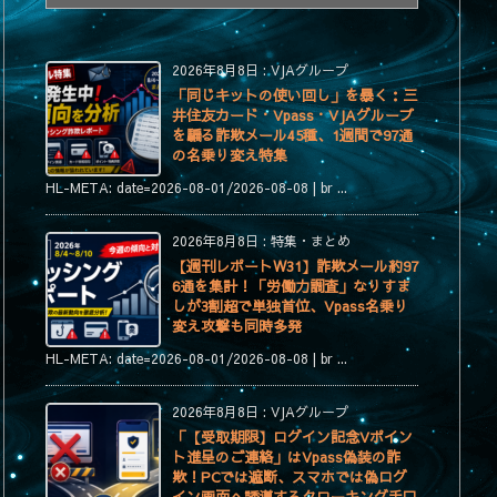
テ
ゴ
リ
2026年8月8日
:
VJAグループ
ー
「同じキットの使い回し」を暴く：三
井住友カード・Vpass・VJAグループ
を騙る詐欺メール45種、1週間で97通
の名乗り変え特集
HL-META: date=2026-08-01/2026-08-08 | br ...
2026年8月8日
:
特集・まとめ
【週刊レポートW31】詐欺メール約97
6通を集計！「労働力調査」なりすま
しが3割超で単独首位、Vpass名乗り
変え攻撃も同時多発
HL-META: date=2026-08-01/2026-08-08 | br ...
2026年8月8日
:
VJAグループ
「【受取期限】ログイン記念Vポイン
ト進呈のご連絡」はVpass偽装の詐
欺！PCでは遮断、スマホでは偽ログ