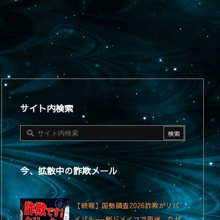
サイト内検索
今、拡散中の詐欺メール
【続報】国勢調査2026詐欺がリバ
イバル——新ドメインで再送、なぜ