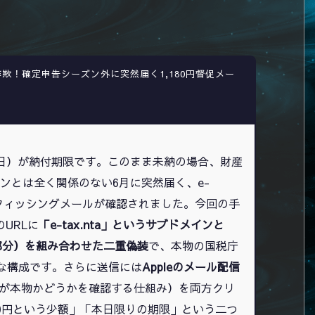
詐欺！確定申告シーズン外に突然届く1,180円督促メー
月16日）が納付期限です。このまま未納の場合、財産
ンとは全く関係のない6月に突然届く、e-
フィッシングメールが確認されました。今回の手
URLに
「e-tax.nta」というサブドメインと
の経路部分）を組み合わせた二重偽装
で、本物の国税庁
る巧妙な構成です。さらに送信には
Appleのメール配信
ールが本物かどうかを確認する仕組み）を両方クリ
80円という少額」「本日限りの期限」という二つ