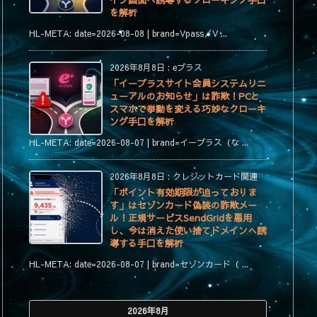
イン画面へ誘導するクローキング手口
を解析
HL-META: date=2026-08-08 | brand=Vpass／V ...
2026年8月8日
:
eプラス
「イープラスサイト会員システムリニ
ューアルのお知らせ」は詐欺！PCと
スマホで挙動を変える巧妙なクローキ
ング手口を解析
HL-META: date=2026-08-07 | brand=イープラス（な ...
2026年8月8日
:
クレジットカード関連
「ポイント有効期限が迫っておりま
す」はセゾンカード偽装の詐欺メー
ル！正規サービスSendGridを悪用
し、今は消えた使い捨てドメインへ誘
導する手口を解析
HL-META: date=2026-08-07 | brand=セゾンカード（ ...
2026年8月