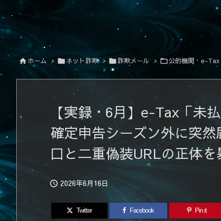
ホーム
>
ネット詐欺
>
詐欺メール
>
公的機関・e-Tax




【実録・6月】e-Tax「
確定申告シーズン外に突然届
口と二重偽装URLの正体を
2026年6月16日

Twitter
Facebook
Pin it