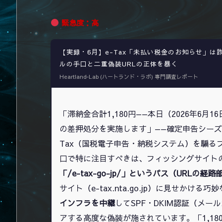
緊急度：高
【実録・6月】e-Tax「未払い税金のお知らせ」は
ルの手口と二重偽装URLの正体を暴く
Heartland-Lab (ハートランド・ラボ) 専門調査レポート
「滞納金合計1,180円——本日（2026年6
の差押処分を実施します」——確定申告シーズ
Tax（国税電子申告・納税システム）を騙る
口で特に注目すべきは、フィッシングサイトの
「/e-tax-go-jp/」というパス（URL
サイト（e-tax.nta.go.jp）に見せかけ
インフラを中継
してSPF・DKIM認証（メ
アする高度な偽装が施されています。「1,1