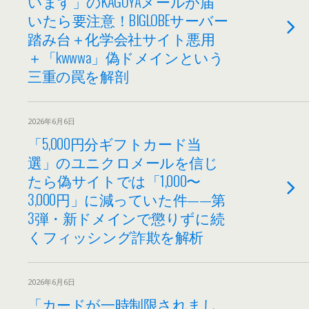
います」のKAGOYAメールが届
いたら要注意！BIGLOBEサーバー
踏み台＋化学会社サイト悪用
＋「kwwwa」偽ドメインという
三重の罠を解剖
2026年6月6日
「5,000円分ギフトカード当
選」のユニクロメールを信じ
たら偽サイトでは「1,000〜
3,000円」に減っていた件——第
3弾・新ドメインで懲りずに続
くフィッシング詐欺を解析
2026年6月6日
「カードが一時制限されまし