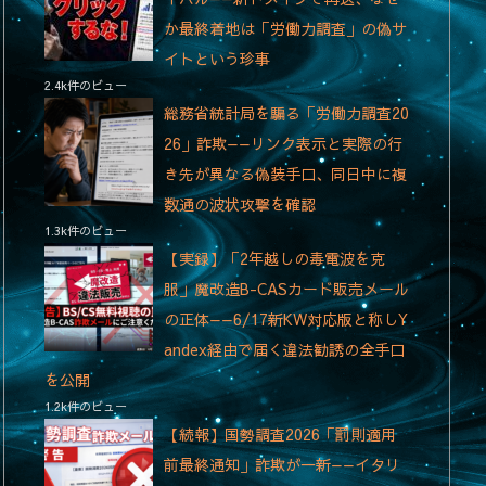
か最終着地は「労働力調査」の偽サ
イトという珍事
2.4k件のビュー
総務省統計局を騙る「労働力調査20
26」詐欺——リンク表示と実際の行
き先が異なる偽装手口、同日中に複
数通の波状攻撃を確認
1.3k件のビュー
【実録】「2年越しの毒電波を克
服」魔改造B-CASカード販売メール
の正体——6/17新KW対応版と称しY
andex経由で届く違法勧誘の全手口
を公開
1.2k件のビュー
【続報】国勢調査2026「罰則適用
前最終通知」詐欺が一新——イタリ