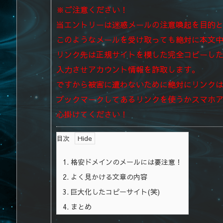
※ご注意ください！
当エントリーは迷惑メールの注意喚起を目的
このようなメールを受け取っても絶対に本文
リンク先は正規サイトを模した完全コピーし
入力させアカウント情報を詐取します。
ですから被害に遭わないために絶対にリンク
ブックマークしてあるリンクを使うかスマホ
心掛けてください！
目次
1.
格安ドメインのメールには要注意！
2.
よく見かける文章の内容
3.
巨大化したコピーサイト(笑)
4.
まとめ