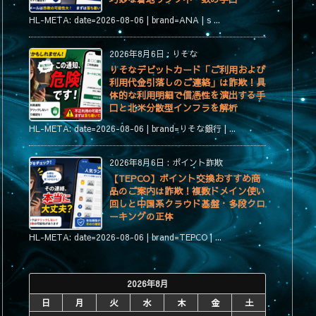
HL-META: date=2026-08-06 | brand=ANA | s ...
2026年8月6日
:
りそな
りそなデビットカード「ご利用および
利用代金引落しのご連絡」は詐欺！具
体的な利用明細で信憑性を演出する手
口と北米分散型インフラを解析
HL-META: date=2026-08-06 | brand=りそな銀行 | ...
2026年8月6日
:
ポイント詐欺
【TEPCO】ポイント交換おすすめ商
品のご案内は詐欺！複数ドメイン使い
回しと中国系クラウド基盤・多段クロ
ーキングの正体
HL-META: date=2026-08-06 | brand=TEPCO | ...
2026年8月
日
月
火
水
木
金
土