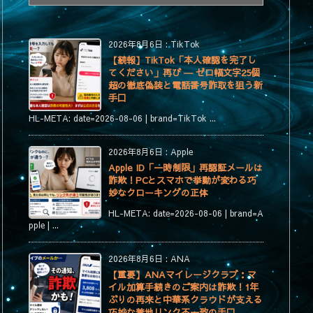
テ
ゴ
リ
2026年8月6日
:
TikTok
ー
【続報】TikTok「本人確認を完了し
てください」再び ― ゼロ幅文字25個
超の徹底偽装と電話番号詐取を狙う新
手口
HL-META: date=2026-08-06 | brand=TikTok ...
2026年8月6日
:
Apple
Apple ID「一時制限」再認証メールは
詐欺！PCとスマホで挙動が変わる巧
妙なクローキングの正体
HL-META: date=2026-08-06 | brand=A
pple | ...
2026年8月6日
:
ANA
【重要】ANAマイレージクラブ：マ
イル加算手続きのご案内は詐欺！1年
ぶりの再来と中華系クラウドが支える
巧妙な着地リンク不一致の手口