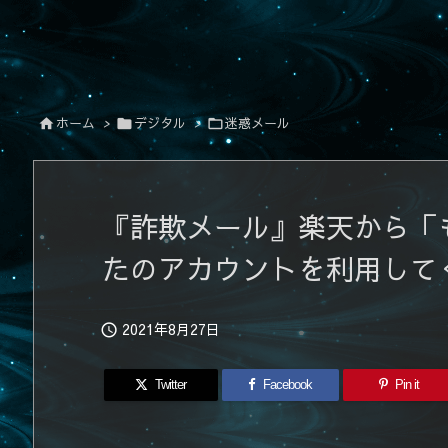
ホーム
>
デジタル
>
迷惑メール



『詐欺メール』楽天から「
たのアカウントを利用して
2021年8月27日

Twitter
Facebook
Pin it