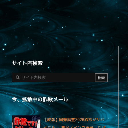
サイト内検索
今、拡散中の詐欺メール
【続報】国勢調査2026詐欺がリバ
イバル——新ドメインで再送、なぜ