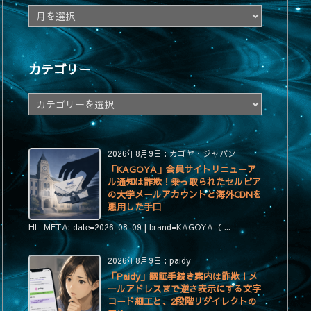
ア
ー
カ
イ
カテゴリー
ブ
カ
テ
ゴ
リ
2026年8月9日
:
カゴヤ・ジャパン
ー
「KAGOYA」会員サイトリニューア
ル通知は詐欺！乗っ取られたセルビア
の大学メールアカウントと海外CDNを
悪用した手口
HL-META: date=2026-08-09 | brand=KAGOYA（ ...
2026年8月9日
:
paidy
「Paidy」認証手続き案内は詐欺！メ
ールアドレスまで逆さ表示にする文字
コード細工と、2段階リダイレクトの