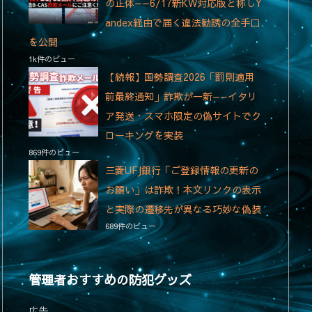
の正体——6/17新KW対応版と称しY
andex経由で届く違法勧誘の全手口
を公開
1k件のビュー
【続報】国勢調査2026「罰則適用
前最終通知」詐欺が一新——イタリ
ア発送・スマホ限定の偽サイトでク
ローキングを実装
869件のビュー
三菱UFJ銀行「ご登録情報の更新の
お願い」は詐欺！本文リンクの表示
と実際の遷移先が異なる巧妙な偽装
689件のビュー
管理者おすすめの防犯グッズ
広告