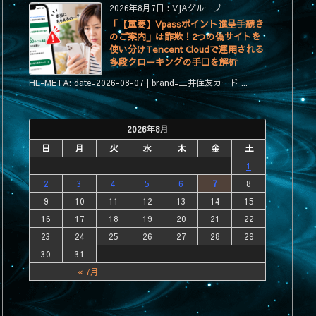
2026年8月7日
:
VJAグループ
「【重要】Vpassポイント進呈手続き
のご案内」は詐欺！2つの偽サイトを
使い分けTencent Cloudで運用される
多段クローキングの手口を解析
HL-META: date=2026-08-07 | brand=三井住友カード ...
2026年8月
日
月
火
水
木
金
土
1
2
3
4
5
6
7
8
9
10
11
12
13
14
15
16
17
18
19
20
21
22
23
24
25
26
27
28
29
30
31
« 7月