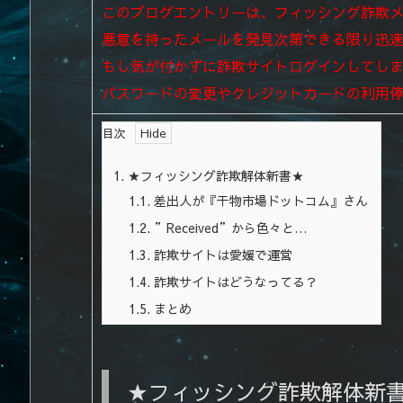
このブログエントリーは、フィッシング詐欺
悪意を持ったメールを発見次第できる限り迅
もし気が付かずに詐欺サイトログインしてし
パスワードの変更やクレジットカードの利用
目次
1.
★フィッシング詐欺解体新書★
1.1.
差出人が『干物市場ドットコム』さん
1.2.
”Received”から色々と…
1.3.
詐欺サイトは愛媛で運営
1.4.
詐欺サイトはどうなってる？
1.5.
まとめ
★フィッシング詐欺解体新