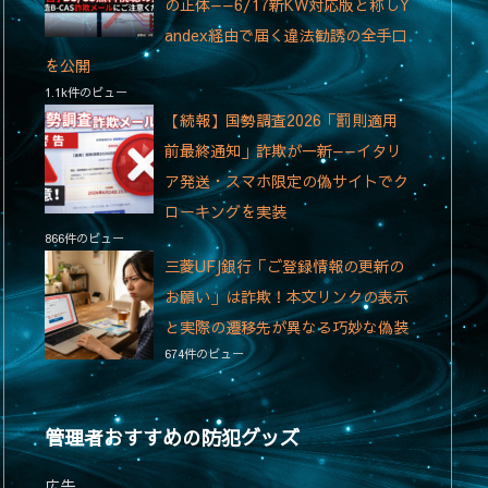
の正体——6/17新KW対応版と称しY
andex経由で届く違法勧誘の全手口
を公開
1.1k件のビュー
【続報】国勢調査2026「罰則適用
前最終通知」詐欺が一新——イタリ
ア発送・スマホ限定の偽サイトでク
ローキングを実装
866件のビュー
三菱UFJ銀行「ご登録情報の更新の
お願い」は詐欺！本文リンクの表示
と実際の遷移先が異なる巧妙な偽装
674件のビュー
管理者おすすめの防犯グッズ
広告