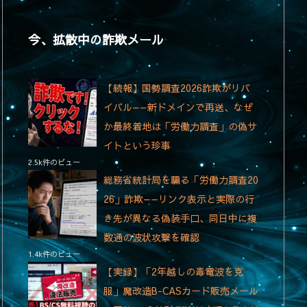
今、拡散中の詐欺メール
【続報】国勢調査2026詐欺がリバ
イバル——新ドメインで再送、なぜ
か最終着地は「労働力調査」の偽サ
イトという珍事
2.5k件のビュー
総務省統計局を騙る「労働力調査20
26」詐欺——リンク表示と実際の行
き先が異なる偽装手口、同日中に複
数通の波状攻撃を確認
1.4k件のビュー
【実録】「2年越しの毒電波を克
服」魔改造B-CASカード販売メール