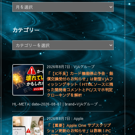
ア
ー
カ
イ
カテゴリー
ブ
カ
テ
ゴ
リ
2026年8月7日
:
VJAグループ
ー
「【IC不良】カード機能停止予告・無
償交換受付のお知らせ」は新型VJAフ
ィッシングキット！HTMLソースに残
った開発者コメントとPC/スマホ判定
クローキングを解析
HL-META: date=2026-08-07 | brand=VJAグループ ...
2026年8月7日
:
Apple
「【重要】Apple One サブスクリプ
ション更新のお知らせ」は詐欺！PC