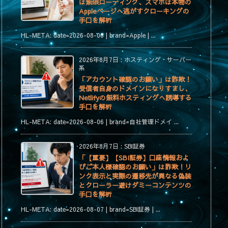
は無限ローディング、スマホは本物の
Appleページへ逃がすクローキングの
手口を解析
HL-META: date=2026-08-06 | brand=Apple | ...
2026年8月7日
:
ホスティング・サーバー
系
「アカウント確認のお願い」は詐欺！
受信者自身のドメインになりすまし、
Netlifyの無料ホスティングへ誘導する
手口を解析
HL-META: date=2026-08-06 | brand=自社管理ドメイ ...
2026年8月7日
:
SBI証券
「【重要】【SBI証券】口座情報およ
びご本人様確認のお願い」は詐欺！リ
ンク表示と実際の遷移先が異なる偽装
とクローラー避けダミーコンテンツの
手口を解析
HL-META: date=2026-08-07 | brand=SBI証券 | ...