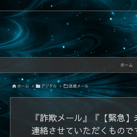
ホーム
ホーム
>
デジタル
>
迷惑メール



『詐欺メール』『【緊急】
連絡させていただくもので