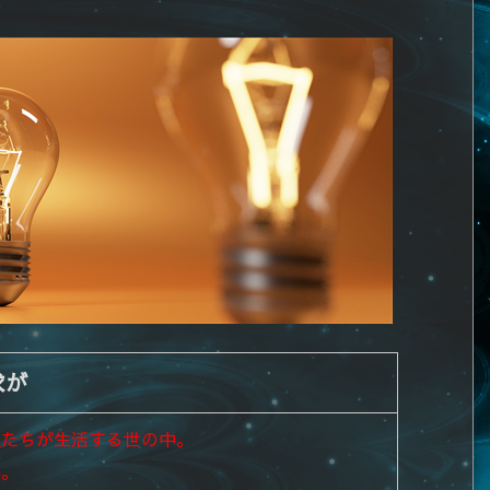
求が
私たちが生活する世の中。
為。