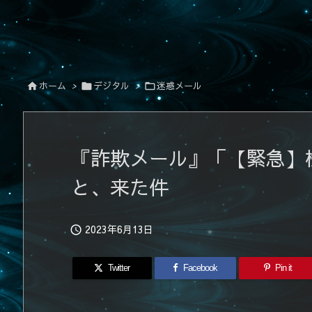
ホーム
>
デジタル
>
迷惑メール



『詐欺メール』「【緊急】
と、来た件
2023年6月13日

Twitter
Facebook
Pin it