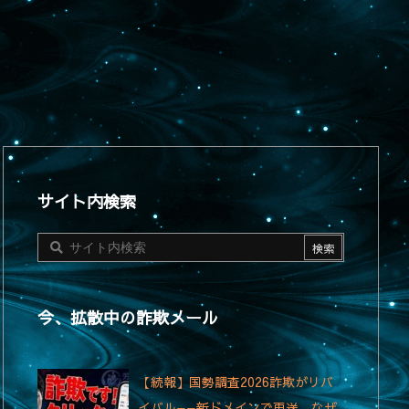
サイト内検索
今、拡散中の詐欺メール
【続報】国勢調査2026詐欺がリバ
イバル——新ドメインで再送、なぜ