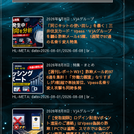
テ
ゴ
リ
2026年8月8日
:
VJAグループ
ー
「同じキットの使い回し」を暴く：三
井住友カード・Vpass・VJAグループ
を騙る詐欺メール45種、1週間で97通
の名乗り変え特集
HL-META: date=2026-08-01/2026-08-08 | br ...
2026年8月8日
:
特集・まとめ
【週刊レポートW31】詐欺メール約97
6通を集計！「労働力調査」なりすま
しが3割超で単独首位、Vpass名乗り
変え攻撃も同時多発
HL-META: date=2026-08-01/2026-08-08 | br ...
2026年8月8日
:
VJAグループ
「【受取期限】ログイン記念Vポイン
ト進呈のご連絡」はVpass偽装の詐
欺！PCでは遮断、スマホでは偽ログ