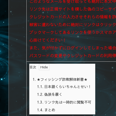
このようなメールを受け取っても絶対に本文
リンク先は正規サイトを模した偽のコピーサ
クレジットカードの入力させそれらの情報を
被害に遭わないために絶対にリンクはクリッ
ブックマークしてあるリンクを使うかスマホ
心掛けてください！
また、気が付かずにログインしてしまった場
パスワードの変更やクレジットカードの利用
目次
1.
★フィッシング詐欺解体新書★
1.1.
日本語くらいちゃんとせい！
1.2.
偽装を暴く
1.3.
リンク先は一時的に閲覧不可
1.4.
まとめ