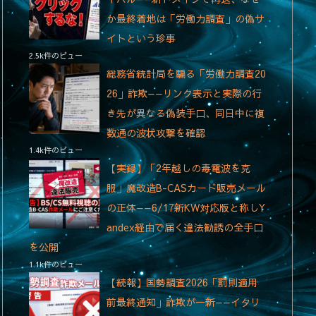
か最終着地は「労働力調査」の偽サ
イトという珍事
2.5k件のビュー
総務省統計局を騙る「労働力調査20
26」詐欺——リンク表示と実際の行
き先が異なる偽装手口、同日中に複
数通の波状攻撃を確認
1.4k件のビュー
【実録】「2年越しの毒電波を克
服」魔改造B-CASカード販売メール
の正体——6/17新KW対応版と称しY
andex経由で届く違法勧誘の全手口
を公開
1.1k件のビュー
【続報】国勢調査2026「罰則適用
前最終通知」詐欺が一新——イタリ