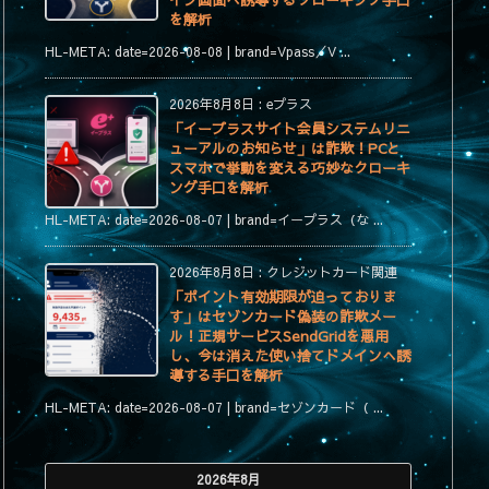
イン画面へ誘導するクローキング手口
を解析
HL-META: date=2026-08-08 | brand=Vpass／V ...
2026年8月8日
:
eプラス
「イープラスサイト会員システムリニ
ューアルのお知らせ」は詐欺！PCと
スマホで挙動を変える巧妙なクローキ
ング手口を解析
HL-META: date=2026-08-07 | brand=イープラス（な ...
2026年8月8日
:
クレジットカード関連
「ポイント有効期限が迫っておりま
す」はセゾンカード偽装の詐欺メー
ル！正規サービスSendGridを悪用
し、今は消えた使い捨てドメインへ誘
導する手口を解析
HL-META: date=2026-08-07 | brand=セゾンカード（ ...
2026年8月