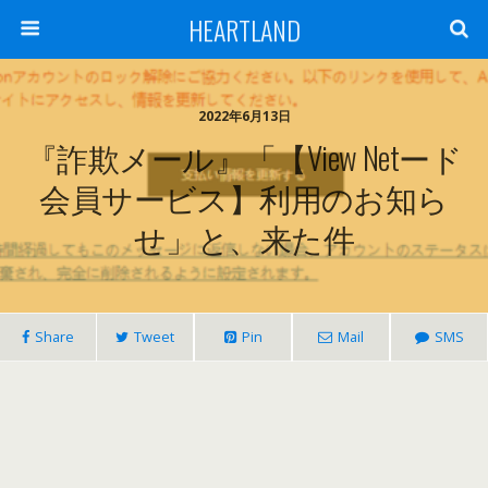
HEARTLAND
2022年6月13日
『詐欺メール』「【View Netード
会員サービス】利用のお知ら
せ」と、来た件
Share
Tweet
Pin
Mail
SMS