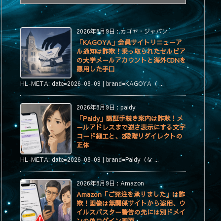
テ
ゴ
リ
2026年8月9日
:
カゴヤ・ジャパン
ー
「KAGOYA」会員サイトリニューア
ル通知は詐欺！乗っ取られたセルビア
の大学メールアカウントと海外CDNを
悪用した手口
HL-META: date=2026-08-09 | brand=KAGOYA（ ...
2026年8月9日
:
paidy
「Paidy」認証手続き案内は詐欺！メ
ールアドレスまで逆さ表示にする文字
コード細工と、2段階リダイレクトの
正体
HL-META: date=2026-08-09 | brand=Paidy（な ...
2026年8月9日
:
Amazon
Amazon「ご発注を承りました」は詐
欺！画像は無関係サイトから盗用、ウ
イルスバスター警告の先には別ドメイ