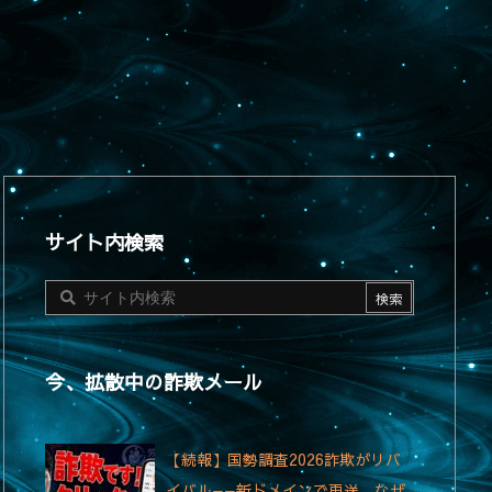
サイト内検索
今、拡散中の詐欺メール
【続報】国勢調査2026詐欺がリバ
イバル——新ドメインで再送、なぜ