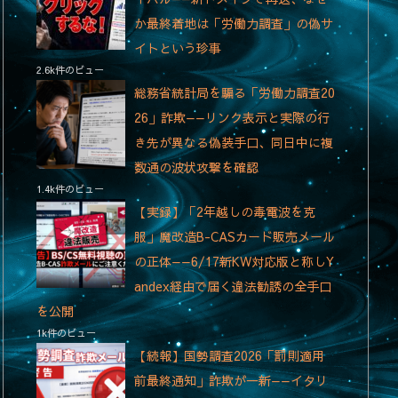
か最終着地は「労働力調査」の偽サ
イトという珍事
2.6k件のビュー
総務省統計局を騙る「労働力調査20
26」詐欺——リンク表示と実際の行
き先が異なる偽装手口、同日中に複
数通の波状攻撃を確認
1.4k件のビュー
【実録】「2年越しの毒電波を克
服」魔改造B-CASカード販売メール
の正体——6/17新KW対応版と称しY
andex経由で届く違法勧誘の全手口
を公開
1k件のビュー
【続報】国勢調査2026「罰則適用
前最終通知」詐欺が一新——イタリ