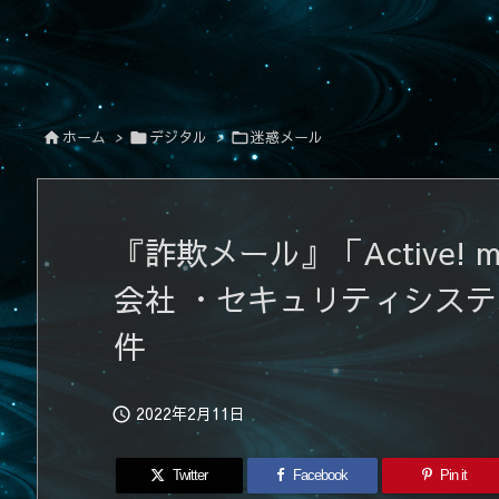
ホーム
>
デジタル
>
迷惑メール



『詐欺メール』「Active! 
会社 ・セキュリティシス
件
2022年2月11日

Twitter
Facebook
Pin it