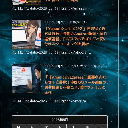
ンの偽ログイン画面
HL-META: date=2026-08-08 | brand=Amazon（ ...
2026年8月9日
:
詐欺メール
「Yahoo!ショッピング」発送完了通
知は詐欺！今朝のAmazon偽装と同じ
送信基盤、PC/スマホでURLごと使い
分けるクローキングを解析
HL-META: date=2026-08-09 | brand=Yahoo!シ ...
2026年8月9日
:
アメリカン・エキスプレ
ス
「【American Express】重要なお知
らせ」は詐欺！中国QQメール経由の
送信痕跡と不審な.flv添付ファイルの
正体
HL-META: date=2026-08-08 | brand=America ...
2026年8月
日
月
火
水
木
金
土