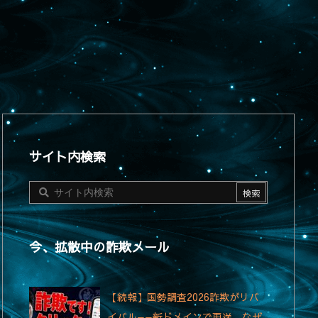
サイト内検索
今、拡散中の詐欺メール
【続報】国勢調査2026詐欺がリバ
イバル——新ドメインで再送、なぜ