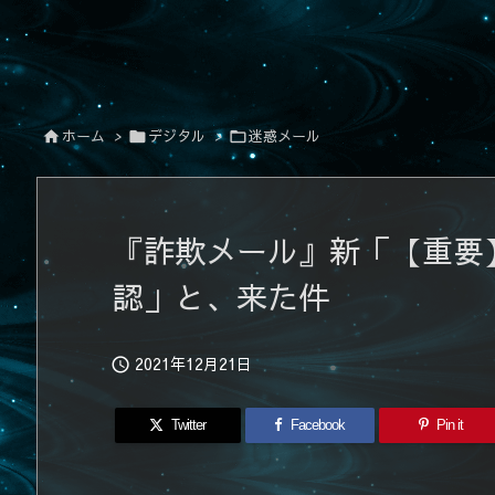
ホーム
>
デジタル
>
迷惑メール



『詐欺メール』新「【重要】
認」と、来た件
2021年12月21日

Twitter
Facebook
Pin it