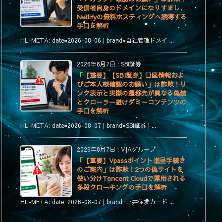
受信者自身のドメインになりすまし、
Netlifyの無料ホスティングへ誘導する
手口を解析
HL-META: date=2026-08-06 | brand=自社管理ドメイ ...
2026年8月7日
:
SBI証券
「【重要】【SBI証券】口座情報およ
びご本人様確認のお願い」は詐欺！リ
ンク表示と実際の遷移先が異なる偽装
とクローラー避けダミーコンテンツの
手口を解析
HL-META: date=2026-08-07 | brand=SBI証券 | ...
2026年8月7日
:
VJAグループ
「【重要】Vpassポイント進呈手続き
のご案内」は詐欺！2つの偽サイトを
使い分けTencent Cloudで運用される
多段クローキングの手口を解析
HL-META: date=2026-08-07 | brand=三井住友カード ...