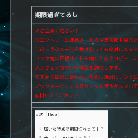
期限過ぎてるし
※ご注意ください！
当エントリーは迷惑メールの注意喚起を目的
このようなメールを受け取っても絶対に本文
リンク先は正規サイトを模した完全コピーし
入力させアカウント情報を詐取します。
ですから被害に遭わないために絶対にリンク
ブックマークしてあるリンクを使うかスマホ
心掛けてください！
目次
1.
届いた時点で期限切れって！？
2.
サーバーは北京市にあり