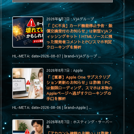
テ
ゴ
リ
2026年8月7日
:
VJAグループ
ー
「【IC不良】カード機能停止予告・無
償交換受付のお知らせ」は新型VJAフ
ィッシングキット！HTMLソースに残
った開発者コメントとPC/スマホ判定
クローキングを解析
HL-META: date=2026-08-07 | brand=VJAグループ ...
2026年8月7日
:
Apple
「【重要】Apple One サブスクリプ
ション更新のお知らせ」は詐欺！PC
は無限ローディング、スマホは本物の
Appleページへ逃がすクローキングの
手口を解析
HL-META: date=2026-08-06 | brand=Apple | ...
2026年8月7日
:
ホスティング・サーバー
系
「アカウント確認のお願い」は詐欺！