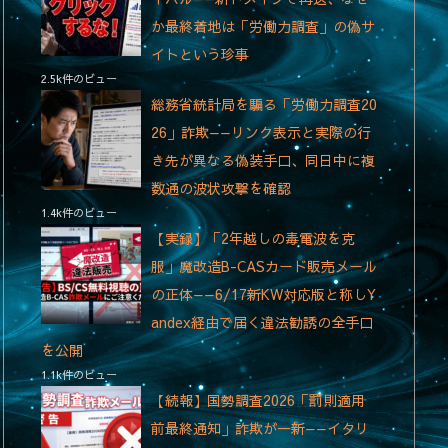
か最終着地は「労働力調査」の偽サ
イトという珍事
2.5k件のビュー
総務省統計局を騙る「労働力調査20
26」詐欺——リンク表示と実際の行
き先が異なる偽装手口、同日中に複
数通の波状攻撃を確認
1.4k件のビュー
【実録】「2年越しの毒電波を克
服」魔改造B-CASカード販売メール
の正体——6/17新KW対応版と称しY
andex経由で届く違法勧誘の全手口
を公開
1.1k件のビュー
【続報】国勢調査2026「罰則適用
前最終通知」詐欺が一新——イタリ