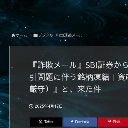
ホーム
>
デジタル
>
迷惑メール



『詐欺メール』SBI証券か
引問題に伴う銘柄凍結｜資
厳守）』と、来た件
2025年4月17日

Twitter
Facebook
Pin it