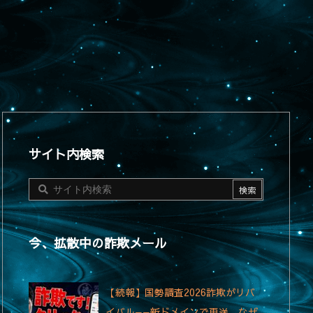
サイト内検索
今、拡散中の詐欺メール
【続報】国勢調査2026詐欺がリバ
イバル——新ドメインで再送、なぜ