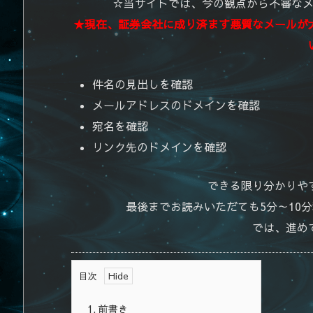
☆当サイトでは、今の観点から不審な
★現在、証券会社に成り済ます悪質なメールが
件名の見出しを確認
メールアドレスのドメインを確認
宛名を確認
リンク先のドメインを確認
できる限り分かりや
最後までお読みいただても5分～10
では、進め
目次
1.
前書き