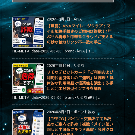
テ
ゴ
リ
2026年8月6日
:
ANA
ー
【重要】ANAマイレージクラブ：マ
イル加算手続きのご案内は詐欺！1年
ぶりの再来と中華系クラウドが支える
巧妙な着地リンク不一致の手口
HL-META: date=2026-08-06 | brand=ANA | s ...
2026年8月6日
:
りそな
りそなデビットカード「ご利用および
利用代金引落しのご連絡」は詐欺！具
体的な利用明細で信憑性を演出する手
口と北米分散型インフラを解析
HL-META: date=2026-08-06 | brand=りそな銀行 | ...
2026年8月6日
:
ポイント詐欺
【TEPCO】ポイント交換おすすめ商
品のご案内は詐欺！複数ドメイン使い
回しと中国系クラウド基盤・多段クロ