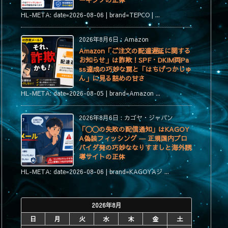
ーキングの正体
HL-META: date=2026-08-06 | brand=TEPCO | ...
2026年8月6日
:
Amazon
Amazon「ご注文の配達遅延に関する
お知らせ」は詐欺！SPF・DKIM両Pa
ss達成の巧妙な罠と「はちげつかじゅ
ん」に見る詰めの甘さ
HL-META: date=2026-08-05 | brand=Amazon ...
2026年8月6日
:
カゴヤ・ジャパン
「〇〇の失敗の配信通知」はKAGOY
A偽装フィッシング ― 正規国内プロ
バイダ発の巧妙ななりすましと海外誘
導サイトの正体
HL-META: date=2026-08-06 | brand=KAGOYAジ ...
2026年8月
日
月
火
水
木
金
土