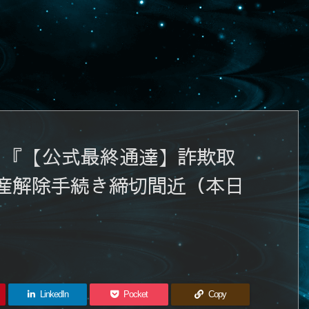
ら『【公式最終通達】詐欺取
産解除手続き締切間近（本日
LinkedIn
Pocket
Copy