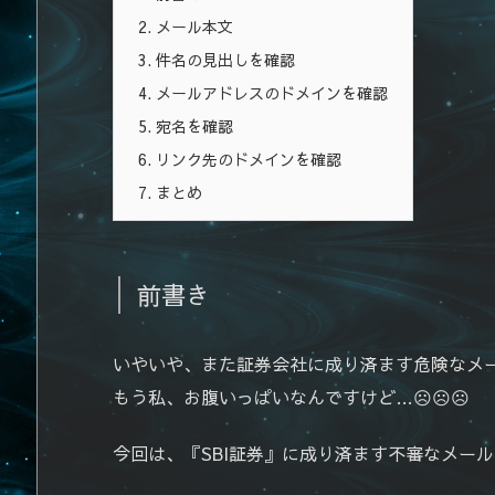
2.
メール本文
3.
件名の見出しを確認
4.
メールアドレスのドメインを確認
5.
宛名を確認
6.
リンク先のドメインを確認
7.
まとめ
前書き
いやいや、また証券会社に成り済ます危険なメ
もう私、お腹いっぱいなんですけど…☹☹☹
今回は、『SBI証券』に成り済ます不審なメー