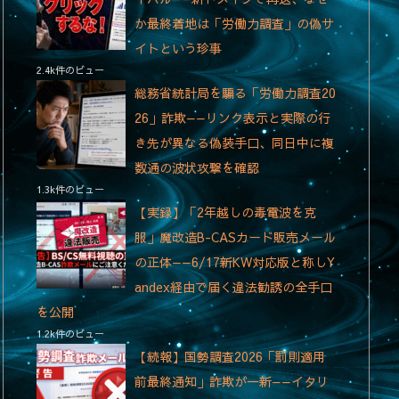
か最終着地は「労働力調査」の偽サ
イトという珍事
2.4k件のビュー
総務省統計局を騙る「労働力調査20
26」詐欺——リンク表示と実際の行
き先が異なる偽装手口、同日中に複
数通の波状攻撃を確認
1.3k件のビュー
【実録】「2年越しの毒電波を克
服」魔改造B-CASカード販売メール
の正体——6/17新KW対応版と称しY
andex経由で届く違法勧誘の全手口
を公開
1.2k件のビュー
【続報】国勢調査2026「罰則適用
前最終通知」詐欺が一新——イタリ