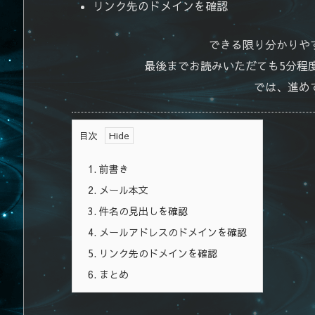
リンク先のドメインを確認
できる限り分かりや
最後までお読みいただても5分程
では、進め
目次
1.
前書き
2.
メール本文
3.
件名の見出しを確認
4.
メールアドレスのドメインを確認
5.
リンク先のドメインを確認
6.
まとめ