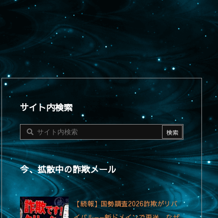
サイト内検索
今、拡散中の詐欺メール
【続報】国勢調査2026詐欺がリバ
イバル——新ドメインで再送、なぜ