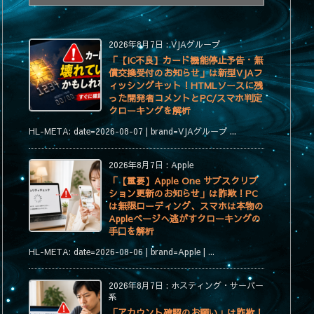
テ
ゴ
リ
2026年8月7日
:
VJAグループ
ー
「【IC不良】カード機能停止予告・無
償交換受付のお知らせ」は新型VJAフ
ィッシングキット！HTMLソースに残
った開発者コメントとPC/スマホ判定
クローキングを解析
HL-META: date=2026-08-07 | brand=VJAグループ ...
2026年8月7日
:
Apple
「【重要】Apple One サブスクリプ
ション更新のお知らせ」は詐欺！PC
は無限ローディング、スマホは本物の
Appleページへ逃がすクローキングの
手口を解析
HL-META: date=2026-08-06 | brand=Apple | ...
2026年8月7日
:
ホスティング・サーバー
系
「アカウント確認のお願い」は詐欺！