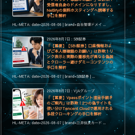
受信者自身のドメインになりすまし、
Netlifyの無料ホスティングへ誘導する
手口を解析
HL-META: date=2026-08-06 | brand=自社管理ドメイ ...
2026年8月7日
:
SBI証券
「【重要】【SBI証券】口座情報およ
びご本人様確認のお願い」は詐欺！リ
ンク表示と実際の遷移先が異なる偽装
とクローラー避けダミーコンテンツの
手口を解析
HL-META: date=2026-08-07 | brand=SBI証券 | ...
2026年8月7日
:
VJAグループ
「【重要】Vpassポイント進呈手続き
のご案内」は詐欺！2つの偽サイトを
使い分けTencent Cloudで運用される
多段クローキングの手口を解析
HL-META: date=2026-08-07 | brand=三井住友カード ...