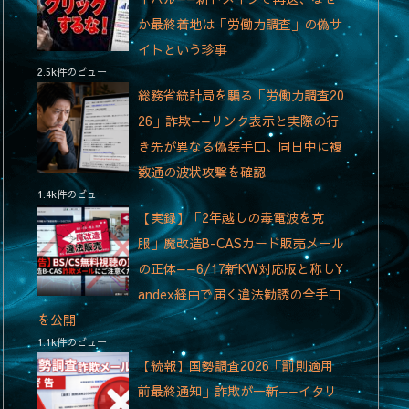
か最終着地は「労働力調査」の偽サ
イトという珍事
2.5k件のビュー
総務省統計局を騙る「労働力調査20
26」詐欺——リンク表示と実際の行
き先が異なる偽装手口、同日中に複
数通の波状攻撃を確認
1.4k件のビュー
【実録】「2年越しの毒電波を克
服」魔改造B-CASカード販売メール
の正体——6/17新KW対応版と称しY
andex経由で届く違法勧誘の全手口
を公開
1.1k件のビュー
【続報】国勢調査2026「罰則適用
前最終通知」詐欺が一新——イタリ