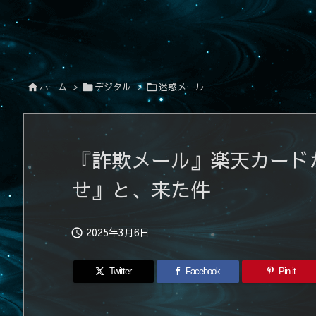
ホーム
>
デジタル
>
迷惑メール



『詐欺メール』楽天カード
せ』と、来た件
2025年3月6日

Twitter
Facebook
Pin it