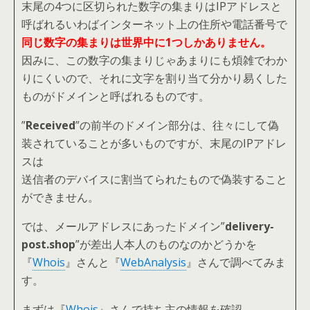
末尾の4つに区切られた数字の集まりはIPアドレスと
呼ばれるいわばインターネット上の住所や電話番号で
同じ数字の集まりは世界中に1つしかありません。
因みに、この数字の集まりじゃあまりにも煩雑でわか
りにくいので、それに文字を割り当て分かり易くした
ものがドメインと呼ばれるものです。
”
Received
”の前半のドメイン部分は、往々にして偽
装されていることが多いものですが、末尾のIPアドレ
スは
送信者のデバイスに割当てられたもので偽装すること
ができません。
では、メールアドレスにあったドメイン”
delivery-
post.shop
”が差出人本人のものなのかどうかを
『
Whois
』さんと『
WebAnalysis
』さんで調べてみま
す。
まずは『
Whois
』さんで持ち主の情報を確認。