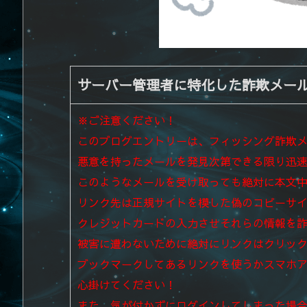
サーバー管理者に特化した詐欺メー
※ご注意ください！
このブログエントリーは、フィッシング詐欺
悪意を持ったメールを発見次第できる限り迅
このようなメールを受け取っても絶対に本文
リンク先は正規サイトを模した偽のコピーサ
クレジットカードの入力させそれらの情報を
被害に遭わないために絶対にリンクはクリッ
ブックマークしてあるリンクを使うかスマホ
心掛けてください！
また、気が付かずにログインしてしまった場