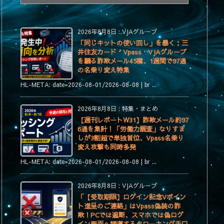
テ
ゴ
リ
2026年8月8日
:
VJAグループ
ー
「同じキットの使い回し」を暴く：三
井住友カード・Vpass・VJAグループ
を騙る詐欺メール45種、1週間で97通
の名乗り変え特集
HL-META: date=2026-08-01/2026-08-08 | br ...
2026年8月8日
:
特集・まとめ
【週刊レポートW31】詐欺メール約97
6通を集計！「労働力調査」なりすま
しが3割超で単独首位、Vpass名乗り
変え攻撃も同時多発
HL-META: date=2026-08-01/2026-08-08 | br ...
2026年8月8日
:
VJAグループ
「【受取期限】ログイン記念Vポイン
ト進呈のご連絡」はVpass偽装の詐
欺！PCでは遮断、スマホでは偽ログ