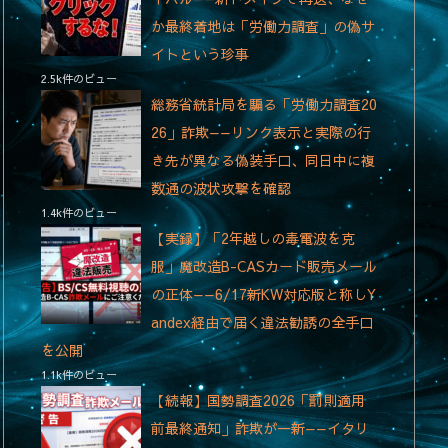
か最終着地は「労働力調査」の偽サ
イトという珍事
2.5k件のビュー
総務省統計局を騙る「労働力調査20
26」詐欺——リンク表示と実際の行
き先が異なる偽装手口、同日中に複
数通の波状攻撃を確認
1.4k件のビュー
【実録】「2年越しの毒電波を克
服」魔改造B-CASカード販売メール
の正体——6/17新KW対応版と称しY
andex経由で届く違法勧誘の全手口
を公開
1.1k件のビュー
【続報】国勢調査2026「罰則適用
前最終通知」詐欺が一新——イタリ