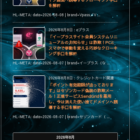
イン画面へ誘導するクローキング手口
を解析
HL-META: date=2026-08-08 | brand=Vpass／V ...
2026年8月8日
:
eプラス
「イープラスサイト会員システムリニ
ューアルのお知らせ」は詐欺！PCと
スマホで挙動を変える巧妙なクローキ
ング手口を解析
HL-META: date=2026-08-07 | brand=イープラス（な ...
2026年8月8日
:
クレジットカード関連
「ポイント有効期限が迫っておりま
す」はセゾンカード偽装の詐欺メー
ル！正規サービスSendGridを悪用
し、今は消えた使い捨てドメインへ誘
導する手口を解析
HL-META: date=2026-08-07 | brand=セゾンカード（ ...
2026年8月