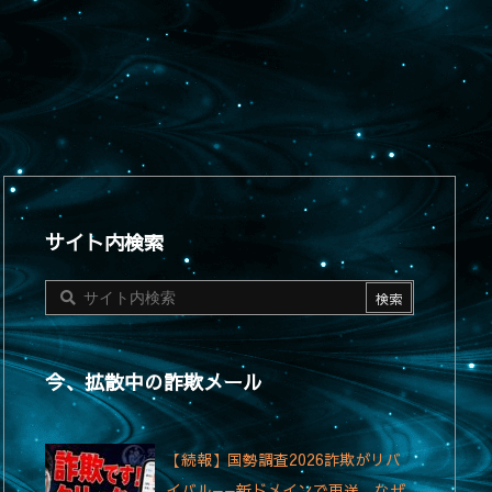
サイト内検索
今、拡散中の詐欺メール
【続報】国勢調査2026詐欺がリバ
イバル——新ドメインで再送、なぜ