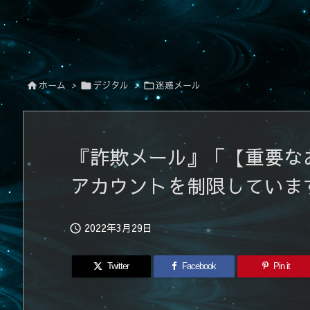
ホーム
>
デジタル
>
迷惑メール



『詐欺メール』「【重要なお知
アカウントを制限していま
2022年3月29日

Twitter
Facebook
Pin it