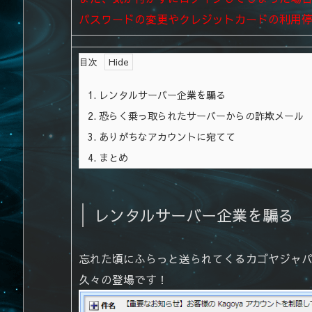
パスワードの変更やクレジットカードの利用
目次
1.
レンタルサーバー企業を騙る
2.
恐らく乗っ取られたサーバーからの詐欺メール
3.
ありがちなアカウントに宛てて
4.
まとめ
レンタルサーバー企業を騙る
忘れた頃にふらっと送られてくるカゴヤジャ
久々の登場です！