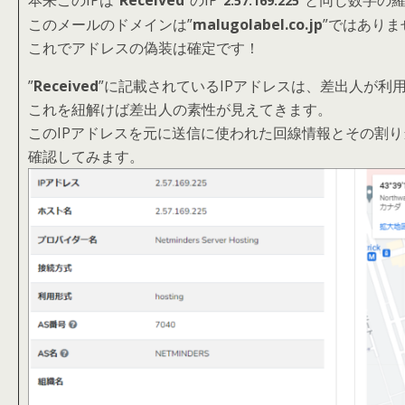
本来このIPは”
Received
”のIP”
”と同じ数字の
2.57.169.225
このメールのドメインは”
malugolabel.co.jp
”ではありま
これでアドレスの偽装は確定です！
”
Received
”に記載されているIPアドレスは、差出人が利
これを紐解けば差出人の素性が見えてきます。
このIPアドレスを元に送信に使われた回線情報とその割
確認してみます。