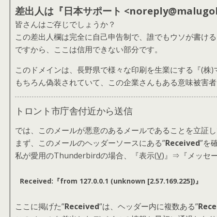
差出人は
『日本サポート <noreply@malugola
皆さんはご存じでしょうか？
この差出人欄は完全に自己申告制で、誰でもウソが書ける
ですから、ここは信用できない部分です。
このドメインは、長野県で様々な印刷を生業にする『(株
もちろん偽装されていて、この企業さんもある意味被害者
トロント市庁舎付近から送信
では、このメールが悪意のあるメールであることを立証し
まず、このメールのヘッダーソースにある”
Received
”を
私が愛用のThunderbirdの場合、『表示(
V
)』⇒『メッセ
Received:『from 127.0.0.1 (unknown [2.57.169.225])』
ここに掲げた”
Received
”は、ヘッダー内に複数ある”
Rece