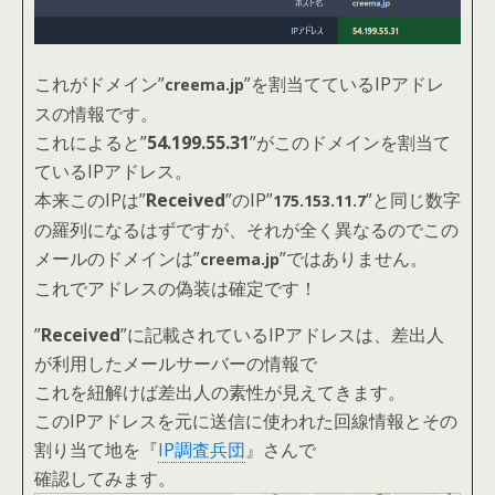
これがドメイン”
”を割当てているIPアドレ
creema.jp
スの情報です。
これによると”
54.199.55.31
”がこのドメインを割当て
ているIPアドレス。
本来このIPは”
Received
”のIP”
”と同じ数字
175.153.11.7
の羅列になるはずですが、それが全く異なるので
この
メールのドメインは”
”ではありません。
creema.jp
これでアドレスの偽装は確定です！
”
Received
”に記載されているIPアドレスは、差出人
が利用したメールサーバーの情報で
これを紐解けば差出人の素性が見えてきます。
このIPアドレスを元に送信に使われた回線情報とその
割り当て地を『
IP調査兵団
』さんで
確認してみます。