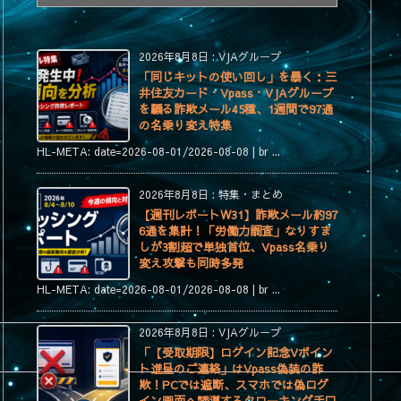
テ
ゴ
リ
2026年8月8日
:
VJAグループ
ー
「同じキットの使い回し」を暴く：三
井住友カード・Vpass・VJAグループ
を騙る詐欺メール45種、1週間で97通
の名乗り変え特集
HL-META: date=2026-08-01/2026-08-08 | br ...
2026年8月8日
:
特集・まとめ
【週刊レポートW31】詐欺メール約97
6通を集計！「労働力調査」なりすま
しが3割超で単独首位、Vpass名乗り
変え攻撃も同時多発
HL-META: date=2026-08-01/2026-08-08 | br ...
2026年8月8日
:
VJAグループ
「【受取期限】ログイン記念Vポイン
ト進呈のご連絡」はVpass偽装の詐
欺！PCでは遮断、スマホでは偽ログ