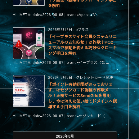
イン画面へ誘導するクローキング手口
を解析
第
HL-META: date=2026-08-08 | brand=Vpass／V ...
2026年8月8日
:
eプラス
「イープラスサイト会員システムリニ
ューアルのお知らせ」は詐欺！PCと
スマホで挙動を変える巧妙なクローキ
ング手口を解析
HL-META: date=2026-08-07 | brand=イープラス（な ...
2026年8月8日
:
クレジットカード関連
「ポイント有効期限が迫っておりま
す」はセゾンカード偽装の詐欺メー
ル！正規サービスSendGridを悪用
し、今は消えた使い捨てドメインへ誘
導する手口を解析
HL-META: date=2026-08-07 | brand=セゾンカード（ ...
2026年8月