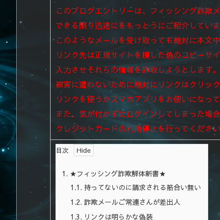
このブログエントリーは、フィッシング詐欺
できる限り迅速にをもっとうにご紹介してい
このようなメールを受け取っても絶対に本文
リンク先は正規サイトを模した偽のコピーサ
入力させそれらの情報を詐取しようとします
被害に遭わないために絶対にリンクはクリッ
リンクを使うかスマホアプリを
お使いになっ
また、気が付かずにログインしてしまった場
クレジットカードの利用停止を行ってくださ
目次
1.
★フィッシング詐欺解体新書★
1.1.
持ってないのに請求される筋合い無い
1.2.
詐欺メールご常連さんが差出人
1.3.
リンクは明らかな偽装