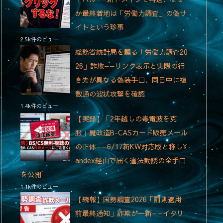
か最終着地は「労働力調査」の偽サ
イトという珍事
2.5k件のビュー
総務省統計局を騙る「労働力調査20
26」詐欺——リンク表示と実際の行
き先が異なる偽装手口、同日中に複
数通の波状攻撃を確認
1.4k件のビュー
【実録】「2年越しの毒電波を克
服」魔改造B-CASカード販売メール
の正体——6/17新KW対応版と称しY
andex経由で届く違法勧誘の全手口
を公開
1.1k件のビュー
【続報】国勢調査2026「罰則適用
前最終通知」詐欺が一新——イタリ