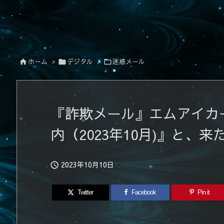
ホーム
>
デジタル
>
迷惑メール



『詐欺メール』エムアイカ
内（2023年10月)』と、来
2023年10月10日

Twitter
Facebook
Pin it