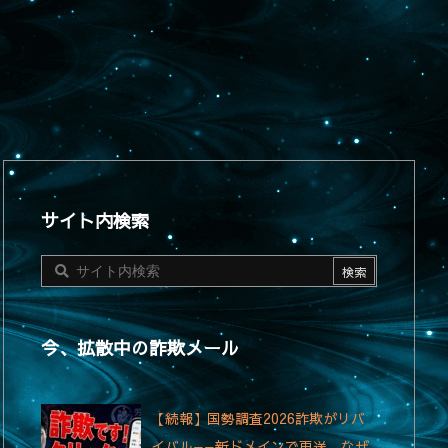
サイト内検索
今、拡散中の詐欺メール
【続報】国勢調査2026詐欺がリバ
イバル——新ドメインで再送、なぜ