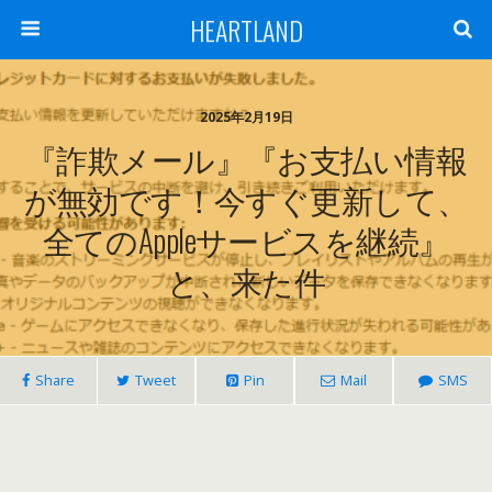
HEARTLAND
2025年2月19日
『詐欺メール』『お支払い情報
が無効です！今すぐ更新して、
全てのAppleサービスを継続』
と、来た件
Share
Tweet
Pin
Mail
SMS