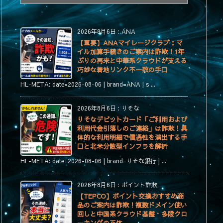
テ
ゴ
リ
2026年8月6日
:
ANA
ー
【重要】ANAマイレージクラブ：マ
イル加算手続きのご案内は詐欺！1年
ぶりの再来と中華系クラウドが支える
巧妙な着地リンク不一致の手口
HL-META: date=2026-08-06 | brand=ANA | s ...
2026年8月6日
:
りそな
りそなデビットカード「ご利用および
利用代金引落しのご連絡」は詐欺！具
体的な利用明細で信憑性を演出する手
口と北米分散型インフラを解析
HL-META: date=2026-08-06 | brand=りそな銀行 | ...
2026年8月6日
:
ポイント詐欺
【TEPCO】ポイント交換おすすめ商
品のご案内は詐欺！複数ドメイン使い
回しと中国系クラウド基盤・多段クロ