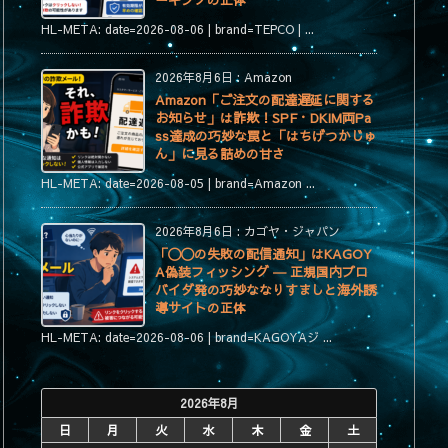
ーキングの正体
HL-META: date=2026-08-06 | brand=TEPCO | ...
2026年8月6日
:
Amazon
Amazon「ご注文の配達遅延に関する
お知らせ」は詐欺！SPF・DKIM両Pa
ss達成の巧妙な罠と「はちげつかじゅ
ん」に見る詰めの甘さ
HL-META: date=2026-08-05 | brand=Amazon ...
2026年8月6日
:
カゴヤ・ジャパン
「〇〇の失敗の配信通知」はKAGOY
A偽装フィッシング ― 正規国内プロ
バイダ発の巧妙ななりすましと海外誘
導サイトの正体
HL-META: date=2026-08-06 | brand=KAGOYAジ ...
2026年8月
日
月
火
水
木
金
土