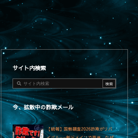
サイト内検索
今、拡散中の詐欺メール
【続報】国勢調査2026詐欺がリバ
イバル——新ドメインで再送、なぜ