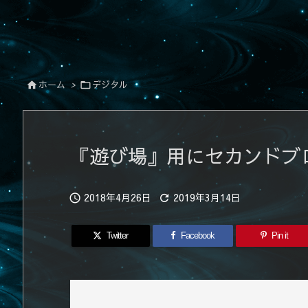
ホーム
>
デジタル


『遊び場』用にセカンドブ
2018年4月26日
2019年3月14日


Twitter
Facebook
Pin it