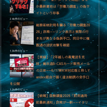
か最終着地は「労働力調査」の偽サ
イトという珍事
2.4k件のビュー
総務省統計局を騙る「労働力調査20
26」詐欺——リンク表示と実際の行
き先が異なる偽装手口、同日中に複
数通の波状攻撃を確認
1.3k件のビュー
【実録】「2年越しの毒電波を克
服」魔改造B-CASカード販売メール
の正体——6/17新KW対応版と称しY
andex経由で届く違法勧誘の全手口
を公開
1.2k件のビュー
【続報】国勢調査2026「罰則適用
前最終通知」詐欺が一新——イタリ