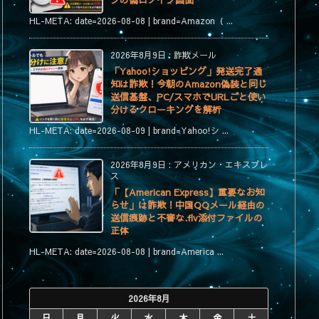
ンの偽ログイン画面
HL-META: date=2026-08-08 | brand=Amazon（ ...
2026年8月9日
:
詐欺メール
「Yahoo!ショッピング」発送完了通
知は詐欺！今朝のAmazon偽装と同じ
送信基盤、PC/スマホでURLごと使い
分けるクローキングを解析
HL-META: date=2026-08-09 | brand=Yahoo!シ ...
2026年8月9日
:
アメリカン・エキスプレ
ス
「【American Express】重要なお知
らせ」は詐欺！中国QQメール経由の
送信痕跡と不審な.flv添付ファイルの
正体
HL-META: date=2026-08-08 | brand=America ...
2026年8月
日
月
火
水
木
金
土