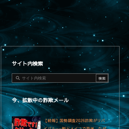
サイト内検索
今、拡散中の詐欺メール
【続報】国勢調査2026詐欺がリバ
イバル——新ドメインで再送、なぜ