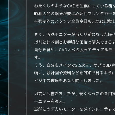
わたくしのようなCADを生業にしている者
昭和人間の親分が変に心配症でレンタカー
半強制的にスタッフ全員今日も元気に出勤し
さて、液晶モニターが当たり前になった時
以前と比べ割とお手頃な価格で購入できる
自分を含め、CADオペの人ってデュアルモ
す。
そう、自分もメインで2.5次元、サブで3D
特に、設計図や資料などをPDFで見るよう
ビジネス環境もあなり向上しました。
以前にも書きましたが、安くなったのを口実
モニターを導入。
当然このデカいモニターをメインに、今まで