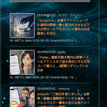
テ
ゴ
リ
2026年8月9日
:
カゴヤ・ジャパン
ー
「KAGOYA」会員サイトリニューア
ル通知は詐欺！乗っ取られたセルビア
の大学メールアカウントと海外CDNを
悪用した手口
HL-META: date=2026-08-09 | brand=KAGOYA（ ...
2026年8月9日
:
paidy
「Paidy」認証手続き案内は詐欺！メ
ールアドレスまで逆さ表示にする文字
コード細工と、2段階リダイレクトの
正体
HL-META: date=2026-08-09 | brand=Paidy（な ...
2026年8月9日
:
Amazon
Amazon「ご発注を承りました」は詐
欺！画像は無関係サイトから盗用、ウ
イルスバスター警告の先には別ドメイ