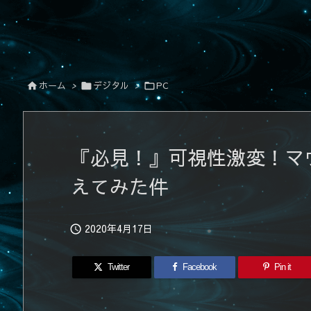
ホーム
>
デジタル
>
PC



『必見！』可視性激変！マ
えてみた件
2020年4月17日

Twitter
Facebook
Pin it