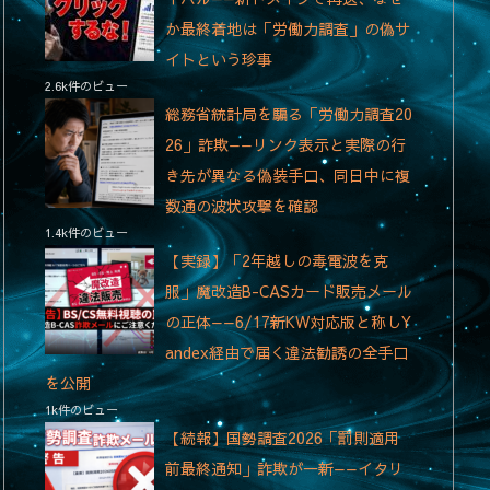
か最終着地は「労働力調査」の偽サ
イトという珍事
2.6k件のビュー
総務省統計局を騙る「労働力調査20
26」詐欺——リンク表示と実際の行
き先が異なる偽装手口、同日中に複
数通の波状攻撃を確認
1.4k件のビュー
【実録】「2年越しの毒電波を克
服」魔改造B-CASカード販売メール
の正体——6/17新KW対応版と称しY
andex経由で届く違法勧誘の全手口
を公開
1k件のビュー
【続報】国勢調査2026「罰則適用
前最終通知」詐欺が一新——イタリ